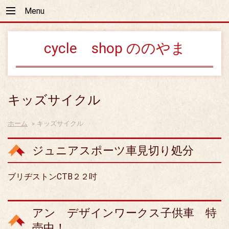
Menu
cycle shop ののやま
キッズサイクル
ホーム
»
キッズサイクル
ジュニアスポーツ車見切り処分
ブリヂストンCTB２２吋
アン デザインワークス子供車 特
売中！