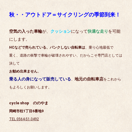
秋・・アウトドア＝サイクリングの季節到来！
空気の入った車輪
が、
クッション
になって
快適な走り
を可能
にします
。
HCなどで売られている、パンクしない自転車は
、乗り心地最低で
重く、道路の衝撃で車輪が破壊されやすい、だからこそ専門店としては
決して
お勧め出来ません
。
乗る人の身になって販売している
地元の自転車店
、
をこれから
もよろしくお願いします。
cycle shop ののやま
岡崎市柱1丁目6番地9
TEL 0564-51-3492