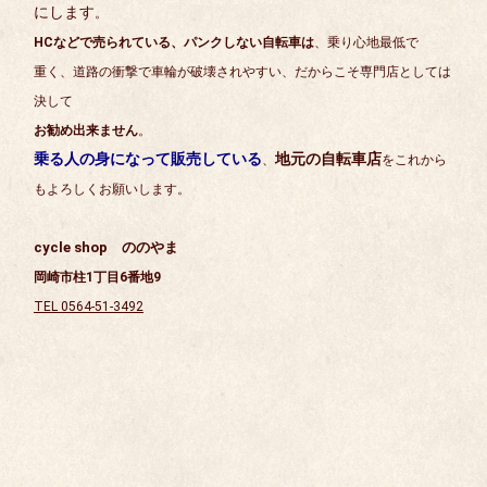
にします
。
HCなどで売られている、パンクしない自転車は
、乗り心地最低で
重く、道路の衝撃で車輪が破壊されやすい、だからこそ専門店としては
決して
お勧め出来ません
。
乗る人の身になって販売している
地元の自転車店
、
をこれから
もよろしくお願いします。
cycle shop ののやま
岡崎市柱1丁目6番地9
TEL 0564-51-3492