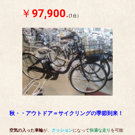
￥
97,900
.
(1台）
秋・・アウトドア＝サイクリングの季節到来！
空気の入った車輪
が、
クッション
になって
快適な走り
を可能