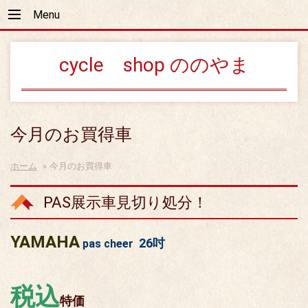
Menu
cycle shop ののやま
今月のお買得車
ホーム
»
今月のお買得車
PAS展示車見切り処分！
YAMAHA
26吋
pas cheer
税込
特価